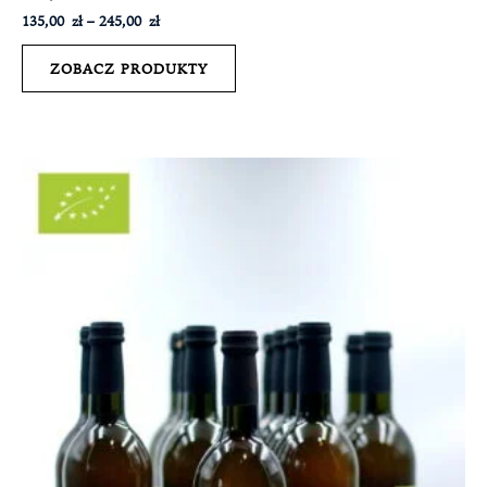
135,00
zł
–
245,00
zł
ZOBACZ PRODUKTY
Zakres
cen:
od
135,00 zł
do
245,00 zł