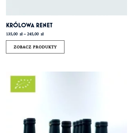
KRÓLOWA RENET
135,00
zł
–
245,00
zł
ZOBACZ PRODUKTY
Zakres
cen:
od
135,00 zł
do
245,00 zł