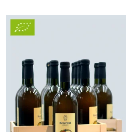
Zakres
cen:
od
135,00 zł
do
245,00 zł