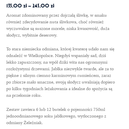
Zakres
135,00
zł
–
245,00
zł
cen:
Aromat zdominowany przez dojrzałą śliwkę, w smaku
również zdecydowanie nuta śliwkowa, choć również
od
wyczuwalne są suszone morele; niska kwasowość, duża
słodycz, wybitnie deserowy.
135,00 zł
do
To stara niemiecka odmiana, której kwaterę udało nam się
245,00 zł
odnaleźć w Wielkopolsce. Niegdyś wspaniały sad, dziś
lekko zapuszczony, na wpół dziki wita nas ogromnymi
rozłożystymi drzewami. Jabłka niezwykle twarde, ale za to
piękne z silnym ciemno karminowym rumieńcem, zaraz
po zbiorze mało smaczne, swoją słodycz uwalniają dopiero
po kilku tygodniach leżakowania a idealne do spożycia są
na przełomie roku.
Zestaw zawiera 6 lub 12 butelek o pojemności 750ml
jednoodmianowego soku jabłkowego, wytłoczonego z
odmiany Żeleźniak.