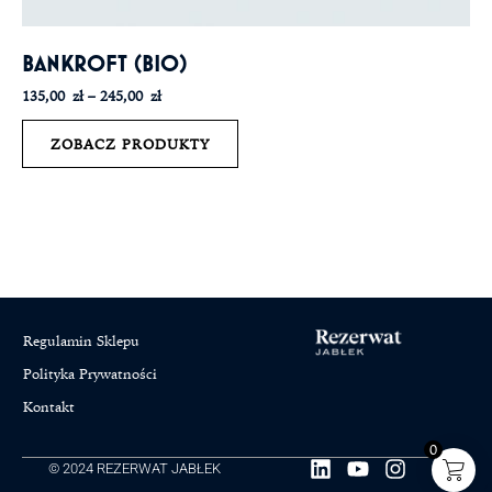
BANKROFT (BIO)
135,00
zł
–
245,00
zł
ZOBACZ PRODUKTY
Regulamin Sklepu
Polityka Prywatności
Kontakt
0
L
Y
I
© 2024 REZERWAT JABŁEK
i
o
n