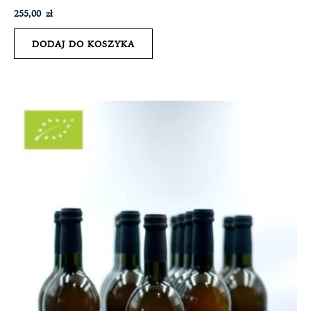
255,00
zł
DODAJ DO KOSZYKA
Zakres
cen:
od
135,00 zł
do
245,00 zł