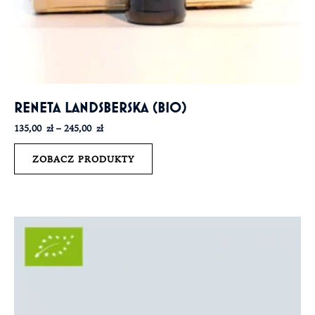
RENETA LANDSBERSKA (BIO)
135,00
zł
–
245,00
zł
ZOBACZ PRODUKTY
Zakres
cen:
od
135,00 zł
do
245,00 zł