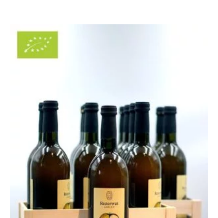
Zakres
cen:
od
135,00 zł
do
245,00 zł