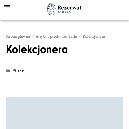
Skip
to
content
Strona główna
/ Atrybut produktu: Seria / Kolekcjonera
Kolekcjonera
Filter