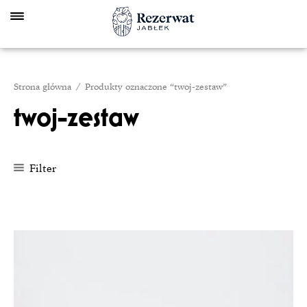
Skip
to
content
Strona główna
/ Produkty oznaczone “twoj-zestaw”
twoj-zestaw
Filter