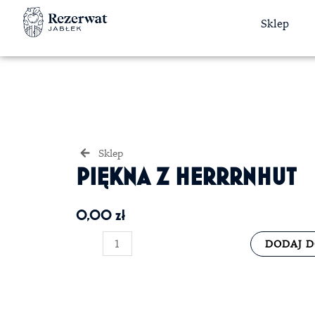
Skip
Sklep
to
content
Sklep
PIĘKNA Z HERRRNHUT
0,00
zł
ilość
DODAJ D
Piękna
z
Herrrnhut