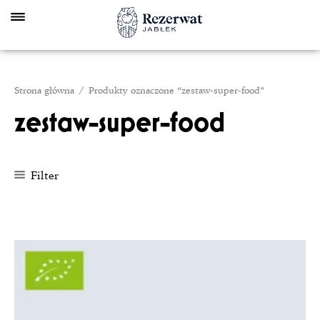
Skip
to
content
Strona główna
/ Produkty oznaczone “zestaw-super-food”
zestaw-super-food
Filter