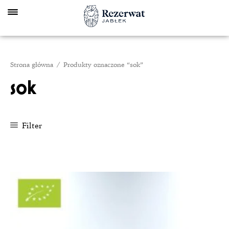
Skip
to
content
Strona główna
/ Produkty oznaczone “sok”
sok
Filter
Zakres
cen:
od
135,00 zł
do
245,00 zł