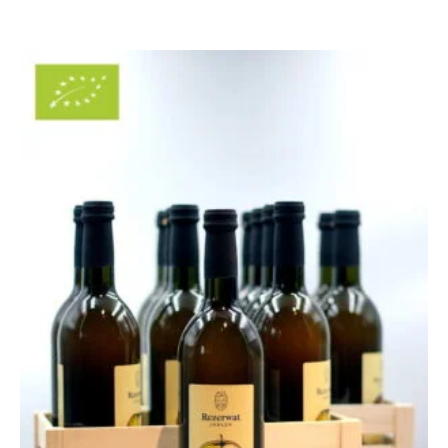
Zakres
cen:
od
135,00 zł
do
245,00 zł