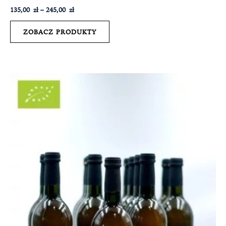
135,00
zł
–
245,00
zł
ZOBACZ PRODUKTY
Zakres
cen:
od
135,00 zł
do
245,00 zł