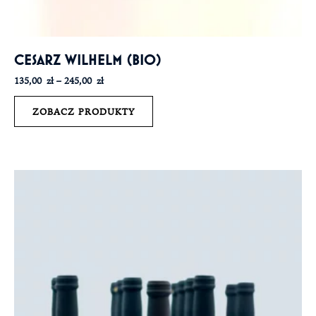
CESARZ WILHELM (BIO)
135,00
zł
–
245,00
zł
ZOBACZ PRODUKTY
Zakres
cen:
od
135,00 zł
do
245,00 zł