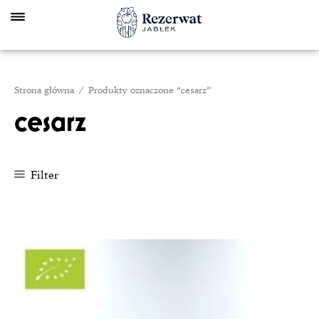
Skip
to
content
Strona główna
/ Produkty oznaczone “cesarz”
cesarz
Filter
Zakres
cen:
od
135,00 zł
do
245,00 zł