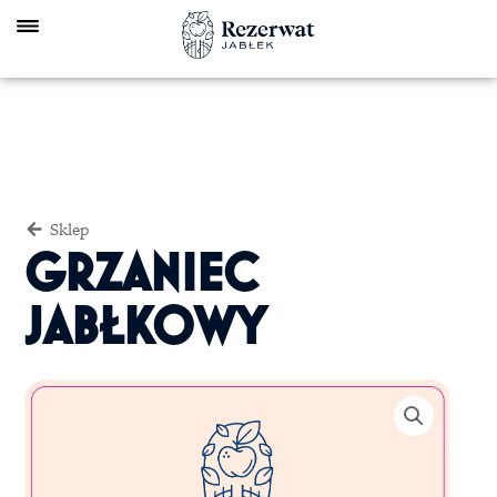
Skip
to
content
Sklep
GRZANIEC
JABŁKOWY